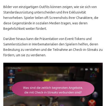
Bilder von einzigartigen Outfits können zeigen, wie sie sich von
Standardausrüstung unterscheiden und ihre Exklusivität
hervorheben. Spieler teilen oft Screenshots ihrer Charaktere, die
diese Gegenstände in sozialen Medien tragen, was deren
Begehrlichkeit weiter fördert.
Darüber hinaus kann die Präsentation von Event-Tokens und
Sammlerstücken in Werbematerialien den Spielern helfen, deren
Bedeutung zu verstehen und die Teilnahme an Check-in-Streaks zu
fördern, um sie zu verdienen.