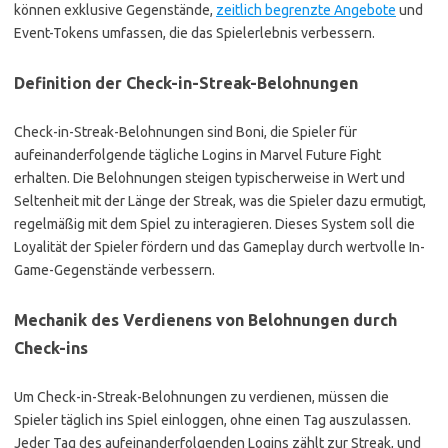
können exklusive Gegenstände,
zeitlich begrenzte Angebote
und
Event-Tokens umfassen, die das Spielerlebnis verbessern.
Definition der Check-in-Streak-Belohnungen
Check-in-Streak-Belohnungen sind Boni, die Spieler für
aufeinanderfolgende tägliche Logins in Marvel Future Fight
erhalten. Die Belohnungen steigen typischerweise in Wert und
Seltenheit mit der Länge der Streak, was die Spieler dazu ermutigt,
regelmäßig mit dem Spiel zu interagieren. Dieses System soll die
Loyalität der Spieler fördern und das Gameplay durch wertvolle In-
Game-Gegenstände verbessern.
Mechanik des Verdienens von Belohnungen durch
Check-ins
Um Check-in-Streak-Belohnungen zu verdienen, müssen die
Spieler täglich ins Spiel einloggen, ohne einen Tag auszulassen.
Jeder Tag des aufeinanderfolgenden Logins zählt zur Streak, und