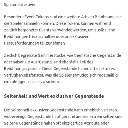
Spieler attraktiver.
Besondere Event-Tokens sind eine weitere Art von Belohnung, die
die Spieler sammeln können. Diese Tokens können während
zeitlich begrenzter Events verwendet werden, um zusätzliche
Belohnungen freizuschalten oder an exklusiven
Herausforderungen teilzunehmen.
Zeitlich begrenzte Sammlerstücke, wie thematische Gegenstände
oder saisonale Ausrüstung, sind ebenfalls Teil des
Belohnungssystems. Diese Gegenstände haben oft ein kurzes
Verfügbarkeitsfenster, was die Spieler ermutigt, sich regelmäßig
einzuloggen, um sie zu sichern.
Seltenheit und Wert exklusiver Gegenstände
Die Seltenheit exklusiver Gegenstände kann erheblich variieren,
wobei einige Gegenstände häufiger und andere extrem selten sind.
Seltene Gegenstände haben oft einzigartige Attribute oder