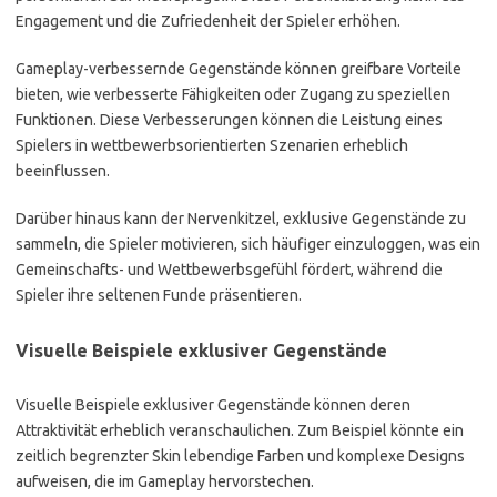
Engagement und die Zufriedenheit der Spieler erhöhen.
Gameplay-verbessernde Gegenstände können greifbare Vorteile
bieten, wie verbesserte Fähigkeiten oder Zugang zu speziellen
Funktionen. Diese Verbesserungen können die Leistung eines
Spielers in wettbewerbsorientierten Szenarien erheblich
beeinflussen.
Darüber hinaus kann der Nervenkitzel, exklusive Gegenstände zu
sammeln, die Spieler motivieren, sich häufiger einzuloggen, was ein
Gemeinschafts- und Wettbewerbsgefühl fördert, während die
Spieler ihre seltenen Funde präsentieren.
Visuelle Beispiele exklusiver Gegenstände
Visuelle Beispiele exklusiver Gegenstände können deren
Attraktivität erheblich veranschaulichen. Zum Beispiel könnte ein
zeitlich begrenzter Skin lebendige Farben und komplexe Designs
aufweisen, die im Gameplay hervorstechen.