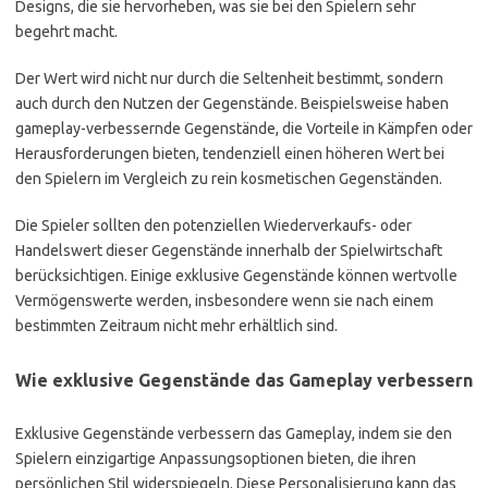
Designs, die sie hervorheben, was sie bei den Spielern sehr
begehrt macht.
Der Wert wird nicht nur durch die Seltenheit bestimmt, sondern
auch durch den Nutzen der Gegenstände. Beispielsweise haben
gameplay-verbessernde Gegenstände, die Vorteile in Kämpfen oder
Herausforderungen bieten, tendenziell einen höheren Wert bei
den Spielern im Vergleich zu rein kosmetischen Gegenständen.
Die Spieler sollten den potenziellen Wiederverkaufs- oder
Handelswert dieser Gegenstände innerhalb der Spielwirtschaft
berücksichtigen. Einige exklusive Gegenstände können wertvolle
Vermögenswerte werden, insbesondere wenn sie nach einem
bestimmten Zeitraum nicht mehr erhältlich sind.
Wie exklusive Gegenstände das Gameplay verbessern
Exklusive Gegenstände verbessern das Gameplay, indem sie den
Spielern einzigartige Anpassungsoptionen bieten, die ihren
persönlichen Stil widerspiegeln. Diese Personalisierung kann das