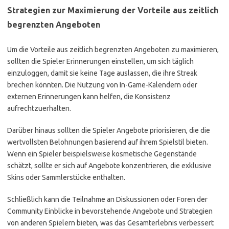
Strategien zur Maximierung der Vorteile aus zeitlich
begrenzten Angeboten
Um die Vorteile aus zeitlich begrenzten Angeboten zu maximieren,
sollten die Spieler Erinnerungen einstellen, um sich täglich
einzuloggen, damit sie keine Tage auslassen, die ihre Streak
brechen könnten. Die Nutzung von In-Game-Kalendern oder
externen Erinnerungen kann helfen, die Konsistenz
aufrechtzuerhalten.
Darüber hinaus sollten die Spieler Angebote priorisieren, die die
wertvollsten Belohnungen basierend auf ihrem Spielstil bieten.
Wenn ein Spieler beispielsweise kosmetische Gegenstände
schätzt, sollte er sich auf Angebote konzentrieren, die exklusive
Skins oder Sammlerstücke enthalten.
Schließlich kann die Teilnahme an Diskussionen oder Foren der
Community Einblicke in bevorstehende Angebote und Strategien
von anderen Spielern bieten, was das Gesamterlebnis verbessert