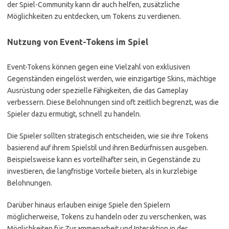
der Spiel-Community kann dir auch helfen, zusätzliche
Möglichkeiten zu entdecken, um Tokens zu verdienen.
Nutzung von Event-Tokens im Spiel
Event-Tokens können gegen eine Vielzahl von exklusiven
Gegenständen eingelöst werden, wie einzigartige Skins, mächtige
Ausrüstung oder spezielle Fähigkeiten, die das Gameplay
verbessern. Diese Belohnungen sind oft zeitlich begrenzt, was die
Spieler dazu ermutigt, schnell zu handeln.
Die Spieler sollten strategisch entscheiden, wie sie ihre Tokens
basierend auf ihrem Spielstil und ihren Bedürfnissen ausgeben.
Beispielsweise kann es vorteilhafter sein, in Gegenstände zu
investieren, die langfristige Vorteile bieten, als in kurzlebige
Belohnungen.
Darüber hinaus erlauben einige Spiele den Spielern
möglicherweise, Tokens zu handeln oder zu verschenken, was
Möglichkeiten für Zusammenarbeit und Interaktion in der