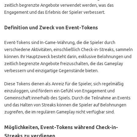
zeitlich begrenzte Angebote verwendet werden, was das
Engagement und das Erlebnis der Spieler verbessert.
Definition und Zweck von Event-Tokens
Event-Tokens sind In-Game-Währung, die die Spieler durch
verschiedene Aktivitäten, einschließlich Check-in-Streaks, sammeln
können. Ihr Hauptzweck besteht darin, exklusive Belohnungen und
zeitlich begrenzte Angebote freizuschalten, die das Gameplay
verbessern und einzigartige Gegenstände bieten.
Diese Tokens dienen als Anreiz für die Spieler, sich regelmäßig
einzuloggen, und fördern ein Gefühl von Engagement und
Gemeinschaft innerhalb des Spiels. Durch die Teilnahme an Events
und das Halten von Streaks können die Spieler auf Belohnungen
zugreifen, die im regulären Gameplay nicht verfügbar sind.
Möglichkeiten, Event-Tokens während Check-in-
Streaks zu verdienen