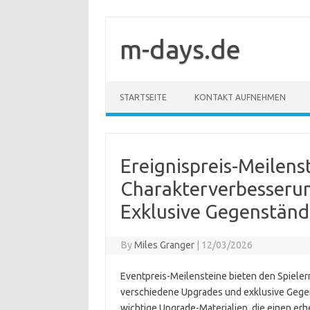
Skip
to
content
m-days.de
STARTSEITE
KONTAKT AUFNEHMEN
Ereignispreis-Meilens
Charakterverbesserun
Exklusive Gegenstän
By
Miles Granger
|
12/03/2026
Eventpreis-Meilensteine bieten den Spieler
verschiedene Upgrades und exklusive Gege
wichtige Upgrade-Materialien, die einen erh