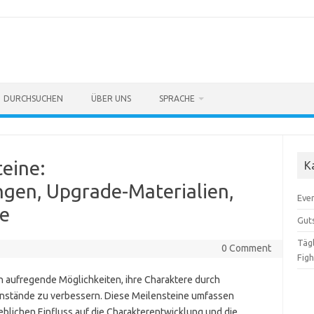
DURCHSUCHEN
ÜBER UNS
SPRACHE
teine:
K
gen, Upgrade-Materialien,
Eve
de
Gut
Täg
0 Comment
Figh
n aufregende Möglichkeiten, ihre Charaktere durch
nstände zu verbessern. Diese Meilensteine umfassen
eblichen Einfluss auf die Charakterentwicklung und die