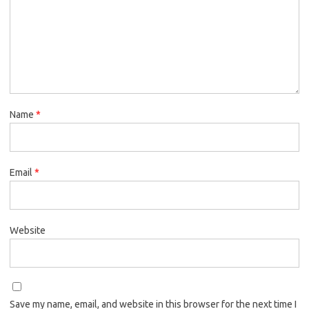
Name
*
Email
*
Website
Save my name, email, and website in this browser for the next time I