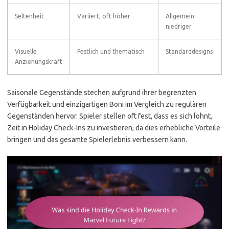
Seltenheit
Variiert, oft höher
Allgemein
niedriger
Visuelle
Festlich und thematisch
Standarddesigns
Anziehungskraft
Saisonale Gegenstände stechen aufgrund ihrer begrenzten
Verfügbarkeit und einzigartigen Boni im Vergleich zu regulären
Gegenständen hervor. Spieler stellen oft fest, dass es sich lohnt,
Zeit in Holiday Check-Ins zu investieren, da dies erhebliche Vorteile
bringen und das gesamte Spielerlebnis verbessern kann.