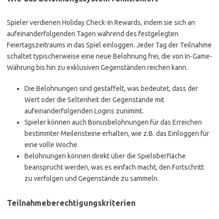
Spieler verdienen Holiday Check-In Rewards, indem sie sich an
aufeinanderfolgenden Tagen während des festgelegten
Feiertagszeitraums in das Spiel einloggen. Jeder Tag der Teilnahme
schaltet typischerweise eine neue Belohnung frei, die von In-Game-
Währung bis hin zu exklusiven Gegenständen reichen kann.
Die Belohnungen sind gestaffelt, was bedeutet, dass der
Wert oder die Seltenheit der Gegenstände mit
aufeinanderfolgenden Logins zunimmt.
Spieler können auch Bonusbelohnungen für das Erreichen
bestimmter Meilensteine erhalten, wie z.B. das Einloggen für
eine volle Woche.
Belohnungen können direkt über die Spieloberfläche
beansprucht werden, was es einfach macht, den Fortschritt
zu verfolgen und Gegenstände zu sammeln.
Teilnahmeberechtigungskriterien