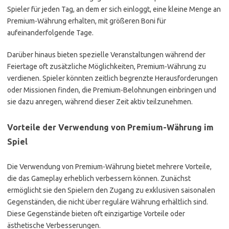
Spieler für jeden Tag, an dem er sich einloggt, eine kleine Menge an
Premium-Währung erhalten, mit größeren Boni für
aufeinanderfolgende Tage.
Darüber hinaus bieten spezielle Veranstaltungen während der
Feiertage oft zusätzliche Möglichkeiten, Premium-Währung zu
verdienen. Spieler könnten zeitlich begrenzte Herausforderungen
oder Missionen finden, die Premium-Belohnungen einbringen und
sie dazu anregen, während dieser Zeit aktiv teilzunehmen.
Vorteile der Verwendung von Premium-Währung im
Spiel
Die Verwendung von Premium-Währung bietet mehrere Vorteile,
die das Gameplay erheblich verbessern können. Zunächst
ermöglicht sie den Spielern den Zugang zu exklusiven saisonalen
Gegenständen, die nicht über reguläre Währung erhältlich sind.
Diese Gegenstände bieten oft einzigartige Vorteile oder
ästhetische Verbesserungen.