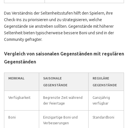
Das Verständnis der Seltenheitsstufen hilft den Spielern, ihre
Check-Ins zu priorisieren und zu strategisieren, welche
Gegenstände sie anstreben sollten. Gegenstände mit höherer
Seltenheit bieten typischerweise bessere Boni und sind in der
Community gefragter.
Vergleich von saisonalen Gegenständen mit regulären
Gegenständen
MERKMAL
SAISONALE
REGULÄRE
GEGENSTÄNDE
GEGENSTÄNDE
Verfügbarkeit
Begrenzte Zeit während
Ganzjährig
der Feiertage
verfügbar
Boni
Einzigartige Boni und
Standardboni
Verbesserungen