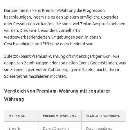
Darüber hinaus kann Premium-Währung die Progression
beschleunigen, indem sie es den Spielern ermöglicht, Upgrades
oder Ressourcen zu kaufen, die sonst viel Zeit in Anspruch nehmen
würden. Dies kann besonders vorteilhaft in
wettbewerbsorientierten Umgebungen sein, in denen
Geschwindigkeit und Effizienz entscheidend sind.
Zuletzt kommt Premium-Währung oft mit einzigartigen Boni, wie
doppelten Belohnungen oder speziellen Event-Gegenständen, was
sie zu einem wertvollen Gut für engagierte Spieler macht, die ihr
Spielerlebnis maximieren möchten.
Vergleich von Premium-Währung mit regulärer
Währung
MERKMAL
PREMIUM-WÄHRUNG
REGULÄRE WÄHRUNG
Erwerb
Durch Check-Ins
Durch reguläres