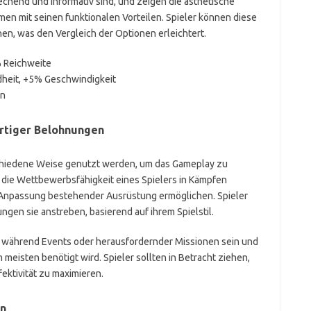
rechend und informativ sind, und zeigen die ästhetische
n mit seinen funktionalen Vorteilen. Spieler können diese
hen, was den Vergleich der Optionen erleichtert.
 Reichweite
eit, +5% Geschwindigkeit
en
rtiger Belohnungen
hiedene Weise genutzt werden, um das Gameplay zu
die Wettbewerbsfähigkeit eines Spielers in Kämpfen
 Anpassung bestehender Ausrüstung ermöglichen. Spieler
gen sie anstreben, basierend auf ihrem Spielstil.
 während Events oder herausfordernder Missionen sein und
 meisten benötigt wird. Spieler sollten in Betracht ziehen,
fektivität zu maximieren.
en