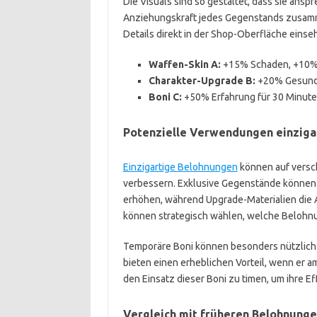
Die Visuals sind so gestaltet, dass sie ansp
Anziehungskraft jedes Gegenstands zusamme
Details direkt in der Shop-Oberfläche einse
Waffen-Skin A:
+15% Schaden, +10%
Charakter-Upgrade B:
+20% Gesundh
Boni C:
+50% Erfahrung für 30 Minut
Potenzielle Verwendungen einziga
Einzigartige Belohnungen
können auf versc
verbessern. Exklusive Gegenstände können 
erhöhen, während Upgrade-Materialien die
können strategisch wählen, welche Belohnun
Temporäre Boni können besonders nützlich
bieten einen erheblichen Vorteil, wenn er am
den Einsatz dieser Boni zu timen, um ihre Ef
Vergleich mit früheren Belohnung