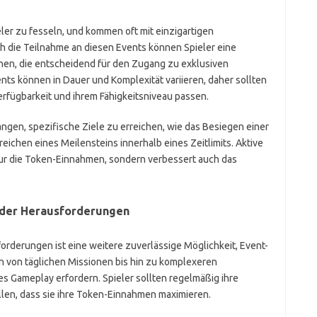
eler zu fesseln, und kommen oft mit einzigartigen
die Teilnahme an diesen Events können Spieler eine
nen, die entscheidend für den Zugang zu exklusiven
ts können in Dauer und Komplexität variieren, daher sollten
Verfügbarkeit und ihrem Fähigkeitsniveau passen.
ngen, spezifische Ziele zu erreichen, wie das Besiegen einer
ichen eines Meilensteins innerhalb eines Zeitlimits. Aktive
nur die Token-Einnahmen, sondern verbessert auch das
oder Herausforderungen
rderungen ist eine weitere zuverlässige Möglichkeit, Event-
 von täglichen Missionen bis hin zu komplexeren
s Gameplay erfordern. Spieler sollten regelmäßig ihre
len, dass sie ihre Token-Einnahmen maximieren.